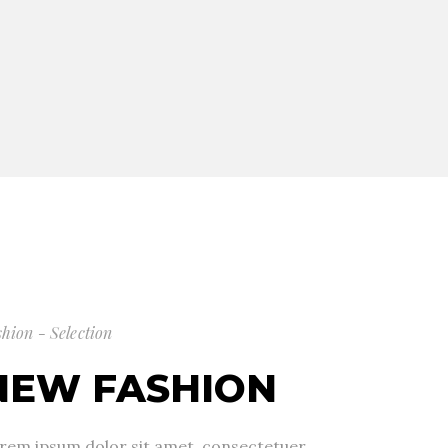
shion - Selection
NEW FASHION
rem ipsum dolor sit amet, consectetuer