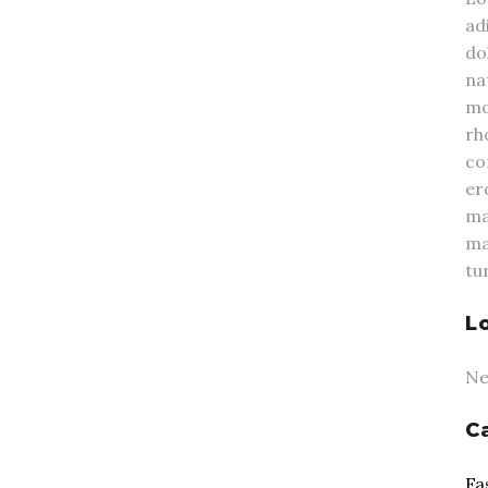
ad
do
na
mo
rh
co
er
ma
ma
tur
L
Ne
C
Fa