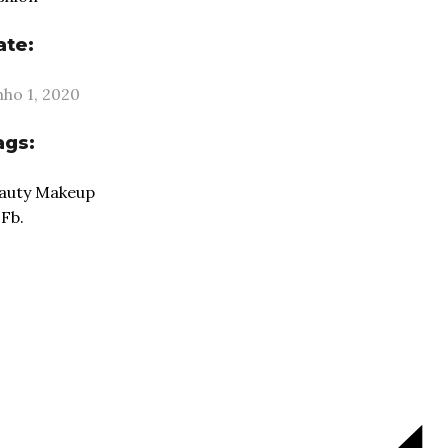
ate:
nho 1, 2020
ags:
auty
Makeup
Fb.