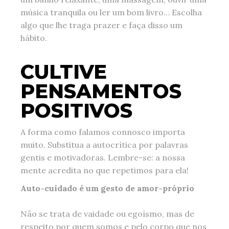
música tranquila ou ler um bom livro… Escolha
algo que lhe traga prazer e faça disso um
hábito.
CULTIVE
PENSAMENTOS
POSITIVOS
A forma como falamos connosco importa
muito. Substitua a autocrítica por palavras
gentis e motivadoras. Lembre-se: a nossa
mente acredita no que repetimos para ela!
Auto-cuidado é um gesto de amor-próprio
Não se trata de vaidade ou egoísmo, mas de
respeito por quem somos e pelo corpo que nos