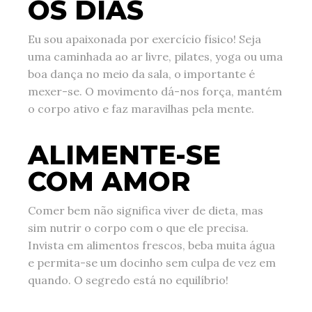
OS DIAS
Eu sou apaixonada por exercício físico! Seja
uma caminhada ao ar livre, pilates, yoga ou uma
boa dança no meio da sala, o importante é
mexer-se. O movimento dá-nos força, mantém
o corpo ativo e faz maravilhas pela mente.
ALIMENTE-SE
COM AMOR
Comer bem não significa viver de dieta, mas
sim nutrir o corpo com o que ele precisa.
Invista em alimentos frescos, beba muita água
e permita-se um docinho sem culpa de vez em
quando. O segredo está no equilíbrio!