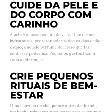
CUIDE DA PELE E
DO CORPO COM
CARINHO
A pele é o nosso cartão de visita! Use cremes
hidratantes, protetor solar todos os dias e não
esqueça aquele perfume delicioso que faz
sentir-se poderosa. Pequenos gestos fazem
toda a diferença!
CRIE PEQUENOS
RITUAIS DE BEM-
ESTAR
Uma chávena de chá quente antes de dormir,
um banho relaxante, uma massagem, ouvir uma