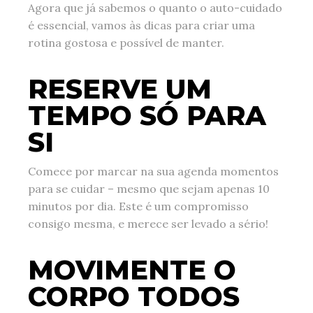
Agora que já sabemos o quanto o auto-cuidado
é essencial, vamos às dicas para criar uma
rotina gostosa e possível de manter.
RESERVE UM
TEMPO SÓ PARA
SI
Comece por marcar na sua agenda momentos
para se cuidar – mesmo que sejam apenas 10
minutos por dia. Este é um compromisso
consigo mesma, e merece ser levado a sério!
MOVIMENTE O
CORPO TODOS